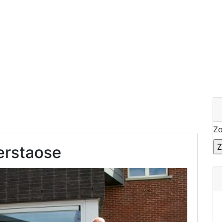
Z
erstaose