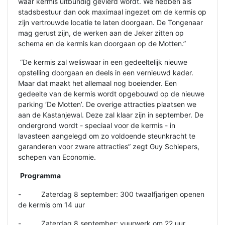
waar kermis uitbundig gevierd wordt. We hebben als
stadsbestuur dan ook maximaal ingezet om de kermis op
zijn vertrouwde locatie te laten doorgaan. De Tongenaar
mag gerust zijn, de werken aan de Jeker zitten op
schema en de kermis kan doorgaan op de Motten.”
“De kermis zal weliswaar in een gedeeltelijk nieuwe
opstelling doorgaan en deels in een vernieuwd kader.
Maar dat maakt het allemaal nog boeiender. Een
gedeelte van de kermis wordt opgebouwd op de nieuwe
parking ‘De Motten’. De overige attracties plaatsen we
aan de Kastanjewal. Deze zal klaar zijn in september. De
ondergrond wordt - speciaal voor de kermis - in
lavasteen aangelegd om zo voldoende steunkracht te
garanderen voor zware attracties” zegt Guy Schiepers,
schepen van Economie.
Programma
- Zaterdag 8 september: 300 twaalfjarigen openen
de kermis om 14 uur
- Zaterdag 8 september: vuurwerk om 22 uur