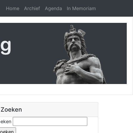
Home
Archief
Agenda
In Memoriam
Zoeken
oeken