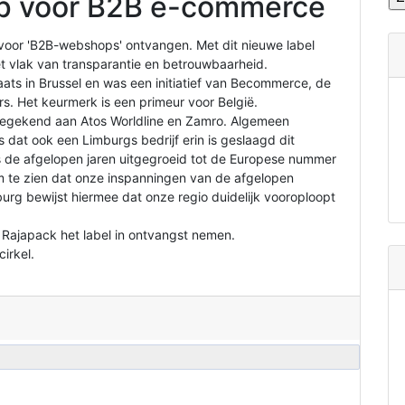
op voor B2B e-commerce
voor 'B2B-webshops' ontvangen. Met dit nieuwe label
 vlak van transparantie en betrouwbaarheid.
aats in Brussel en was een initiatief van Becommerce, de
rs. Het keurmerk is een primeur voor België.
egekend aan Atos Worldline en Zamro. Algemeen
s dat ook een Limburgs bedrijf erin is geslaagd dit
is de afgelopen jaren uitgegroeid tot de Europese nummer
om te zien dat onze inspanningen van de afgelopen
rg bewijst hiermee dat onze regio duidelijk vooroploopt
Rajapack het label in ontvangst nemen.
irkel.