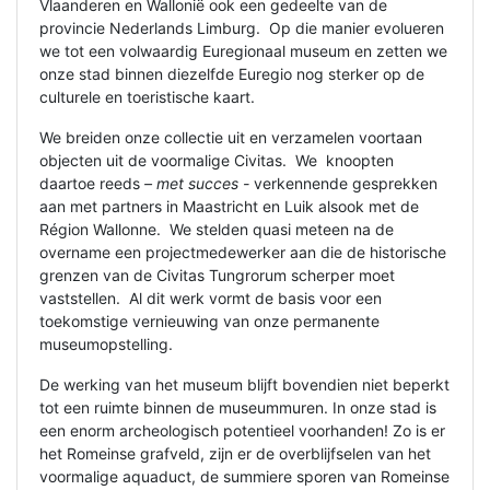
Vlaanderen en Wallonië ook een gedeelte van de
provincie Nederlands Limburg. Op die manier evolueren
we tot een volwaardig Euregionaal museum en zetten we
onze stad binnen diezelfde Euregio nog sterker op de
culturele en toeristische kaart.
We breiden onze collectie uit en verzamelen voortaan
objecten uit de voormalige Civitas. We knoopten
daartoe reeds
– met succes -
verkennende gesprekken
aan met partners in Maastricht en Luik alsook met de
Région Wallonne. We stelden quasi meteen na de
overname een projectmedewerker aan die de historische
grenzen van de Civitas Tungrorum scherper moet
vaststellen. Al dit werk vormt de basis voor een
toekomstige vernieuwing van onze permanente
museumopstelling.
De werking van het museum blijft bovendien niet beperkt
tot een ruimte binnen de museummuren. In onze stad is
een enorm archeologisch potentieel voorhanden! Zo is er
het Romeinse grafveld, zijn er de overblijfselen van het
voormalige aquaduct, de summiere sporen van Romeinse