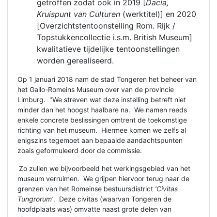
getroffen zodat ook in 2019 [
Dacia,
Kruispunt van Culturen
(werktitel)] en 2020
[Overzichtstentoonstelling Rom. Rijk /
Topstukkencollectie i.s.m. British Museum]
kwalitatieve tijdelijke tentoonstellingen
worden gerealiseerd.
Op 1 januari 2018 nam de stad Tongeren het beheer van
het Gallo-Romeins Museum over van de provincie
Limburg. "We streven wat deze instelling betreft niet
minder dan het hoogst haalbare na. We namen reeds
enkele concrete beslissingen omtrent de toekomstige
richting van het museum. Hiermee komen we zelfs al
enigszins tegemoet aan bepaalde aandachtspunten
zoals geformuleerd door de commissie.
Zo zullen we bijvoorbeeld het werkingsgebied van het
museum verruimen. We grijpen hiervoor terug naar de
grenzen van het Romeinse bestuursdistrict
‘Civitas
Tungrorum’
. Deze civitas (waarvan Tongeren de
hoofdplaats was) omvatte naast grote delen van