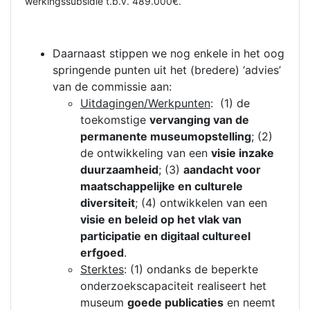
werkingssubsidie t.b.v. 489.000€.
Daarnaast stippen we nog enkele in het oog
springende punten uit het (bredere) ‘advies’
van de commissie aan:
Uitdagingen/Werkpunten
: (1) de
toekomstige
vervanging van de
permanente museumopstelling
; (2)
de ontwikkeling van een
visie inzake
duurzaamheid
; (3)
aandacht voor
maatschappelijke en culturele
diversiteit
; (4) ontwikkelen van een
visie en beleid op het vlak van
participatie en digitaal cultureel
erfgoed
.
Sterktes
: (1) ondanks de beperkte
onderzoekscapaciteit realiseert het
museum
goede publicaties
en neemt