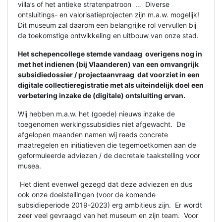
villa’s of het antieke stratenpatroon … Diverse
ontsluitings- en valorisatieprojecten zijn m.a.w. mogelijk!
Dit museum zal daarom een belangrijke rol vervullen bij
de toekomstige ontwikkeling en uitbouw van onze stad.
Het schepencollege stemde vandaag overigens nog in
met het indienen (bij Vlaanderen) van een omvangrijk
subsidiedossier / projectaanvraag dat voorziet in een
digitale collectieregistratie met als uiteindelijk doel een
verbetering inzake de (digitale) ontsluiting ervan.
Wij hebben m.a.w. het (goede) nieuws inzake de
toegenomen werkingssubsidies niet afgewacht. De
afgelopen maanden namen wij reeds concrete
maatregelen en initiatieven die tegemoetkomen aan de
geformuleerde adviezen / de decretale taakstelling voor
musea.
Het dient evenwel gezegd dat deze adviezen en dus
ook onze doelstellingen (voor de komende
subsidieperiode 2019-2023) erg ambitieus zijn. Er wordt
zeer veel gevraagd van het museum en zijn team. Voor