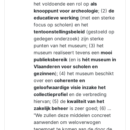
het voldoende een rol op
als
knooppunt voor archeologie
; (2)
de
educatieve werking
(met een sterke
focus op scholen) en het
tentoonstellingsbeleid
(gestoeld op
gedegen onderzoek) zijn sterke
punten van het museum; (3) het
museum realiseert tevens een
mooi
publieksbereik
(en is
hét museum in
Vlaanderen voor scholen en
gezinnen
); (4) het museum beschikt
over een
coherente en
geloofwaardige visie inzake het
collectieprofiel
en de verbreding
hiervan; (5) de
kwaliteit van het
zakelijk beheer
is zeer goed; (6) …
"We zullen deze middelen concreet
aanwenden om weloverwogen
tegemoet te komen aan de door de