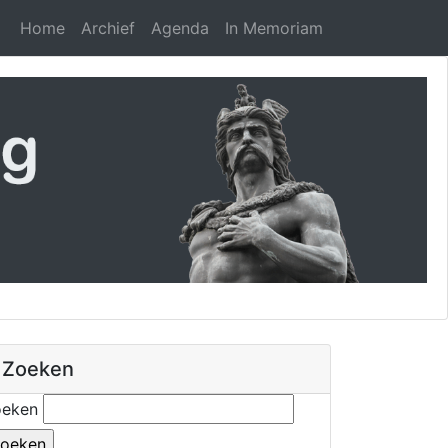
Home
Archief
Agenda
In Memoriam
Zoeken
oeken