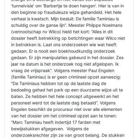
‘tunnelvisie’ om ‘Barbertje te doen hangen’. Hier is van in
den beginne op frauduleuze wijze gehandeld. Het hele
verhaal is kwatsch. Mijn besluit: De familie Taminiau is
schuldig over de ganse lijn”. Meester Philppe Noelmans
(vennootschap nv Wilco) hield het kort: “Alles in dit
dossier heeft betrekking op betichtingen waar Wilco niet
in betrokken is. Laat ons onderzoeken wie wat heeft
gedaan. Er is nooit een boekhoudkundig onderzoek
gedaan. Er zijn manipulaties gebeurd in het dossier. Zes
jaar na datum is het onderzoek nog niet afgelopen. Ik
vraag de vrijspraak”. Volgens meester Paul Engelen
(familie Taminiau) is er geen crimineel opzet aanwezig:
“De Taminiaus hebben tot op de laatste dag de
bedoeling gehad het park op een duurzame wijze uit te
baten. Ze hebben het hele concept uitgewerkt en het
personeel werd tot de laatste dag betaald”. Volgens
Engelen beschikt de procureur niet over alle elementen
van het dossier om het crimineel opzet aan te tonen:
“Marc Taminiau heeft indertijd 17 farden met
bewijsstukken afgegeven. Volgens de
onderzoeksrechter zijn ze van groot belang. De stukken