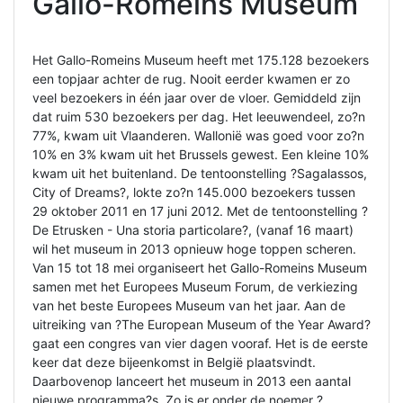
Gallo-Romeins Museum
Het Gallo-Romeins Museum heeft met 175.128 bezoekers
een topjaar achter de rug. Nooit eerder kwamen er zo
veel bezoekers in één jaar over de vloer. Gemiddeld zijn
dat ruim 530 bezoekers per dag. Het leeuwendeel, zo?n
77%, kwam uit Vlaanderen. Wallonië was goed voor zo?n
10% en 3% kwam uit het Brussels gewest. Een kleine 10%
kwam uit het buitenland. De tentoonstelling ?Sagalassos,
City of Dreams?, lokte zo?n 145.000 bezoekers tussen
29 oktober 2011 en 17 juni 2012. Met de tentoonstelling ?
De Etrusken - Una storia particolare?, (vanaf 16 maart)
wil het museum in 2013 opnieuw hoge toppen scheren.
Van 15 tot 18 mei organiseert het Gallo-Romeins Museum
samen met het Europees Museum Forum, de verkiezing
van het beste Europees Museum van het jaar. Aan de
uitreiking van ?The European Museum of the Year Award?
gaat een congres van vier dagen vooraf. Het is de eerste
keer dat deze bijeenkomst in België plaatsvindt.
Daarbovenop lanceert het museum in 2013 een aantal
nieuwe programma?s. Zo is er onder de noemer ?