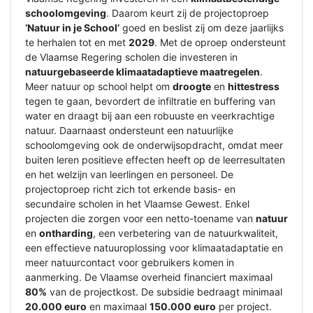
schoolomgeving
. Daarom keurt zij de projectoproep
‘Natuur in je School’
goed en beslist zij om deze jaarlijks
te herhalen tot en met
2029
. Met de oproep ondersteunt
de Vlaamse Regering scholen die investeren in
natuurgebaseerde klimaatadaptieve maatregelen
.
Meer natuur op school helpt om
droogte
en
hittestress
tegen te gaan, bevordert de infiltratie en buffering van
water en draagt bij aan een robuuste en veerkrachtige
natuur. Daarnaast ondersteunt een natuurlijke
schoolomgeving ook de onderwijsopdracht, omdat meer
buiten leren positieve effecten heeft op de leerresultaten
en het welzijn van leerlingen en personeel. De
projectoproep richt zich tot erkende basis- en
secundaire scholen in het Vlaamse Gewest. Enkel
projecten die zorgen voor een netto-toename van
natuur
en
ontharding
, een verbetering van de natuurkwaliteit,
een effectieve natuuroplossing voor klimaatadaptatie en
meer natuurcontact voor gebruikers komen in
aanmerking. De Vlaamse overheid financiert maximaal
80%
van de projectkost. De subsidie bedraagt minimaal
20.000 euro
en maximaal
150.000 euro
per project.