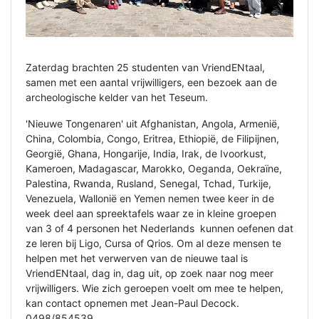
Zaterdag brachten 25 studenten van VriendENtaal,
samen met een aantal vrijwilligers, een bezoek aan de
archeologische kelder van het Teseum.
'Nieuwe Tongenaren' uit Afghanistan, Angola, Armenië,
China, Colombia, Congo, Eritrea, Ethiopië, de Filipijnen,
Georgië, Ghana, Hongarije, India, Irak, de Ivoorkust,
Kameroen, Madagascar, Marokko, Oeganda, Oekraïne,
Palestina, Rwanda, Rusland, Senegal, Tchad, Turkije,
Venezuela, Wallonië en Yemen nemen twee keer in de
week deel aan spreektafels waar ze in kleine groepen
van 3 of 4 personen het Nederlands kunnen oefenen dat
ze leren bij Ligo, Cursa of Qrios. Om al deze mensen te
helpen met het verwerven van de nieuwe taal is
VriendENtaal, dag in, dag uit, op zoek naar nog meer
vrijwilligers. Wie zich geroepen voelt om mee te helpen,
kan contact opnemen met Jean-Paul Decock.
0498/854539.