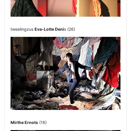
tweelingzus
Eva-Lotte Deni
s (26)
Mirthe Ernots
(16)