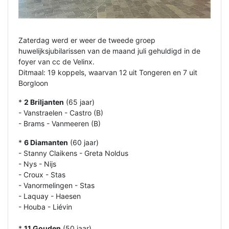
Zaterdag werd er weer de tweede groep
huwelijksjubilarissen van de maand juli gehuldigd in de
foyer van cc de Velinx.
Ditmaal: 19 koppels, waarvan 12 uit Tongeren en 7 uit
Borgloon
*
2 Briljanten
(65 jaar)
- Vanstraelen - Castro (B)
- Brams - Vanmeeren (B)
*
6 Diamanten
(60 jaar)
- Stanny Claikens - Greta Noldus
- Nys - Nijs
- Croux - Stas
- Vanormelingen - Stas
- Laquay - Haesen
- Houba - Liévin
*
11 Gouden
(50 jaar)