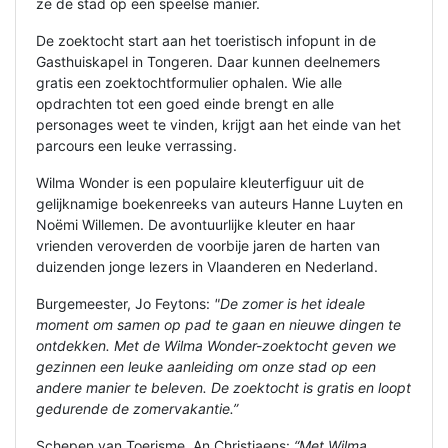
ze de stad op een speelse manier.
De zoektocht start aan het toeristisch infopunt in de
Gasthuiskapel in Tongeren. Daar kunnen deelnemers
gratis een zoektochtformulier ophalen. Wie alle
opdrachten tot een goed einde brengt en alle
personages weet te vinden, krijgt aan het einde van het
parcours een leuke verrassing.
Wilma Wonder is een populaire kleuterfiguur uit de
gelijknamige boekenreeks van auteurs Hanne Luyten en
Noëmi Willemen. De avontuurlijke kleuter en haar
vrienden veroverden de voorbije jaren de harten van
duizenden jonge lezers in Vlaanderen en Nederland.
Burgemeester, Jo Feytons:
"De zomer is het ideale
moment om samen op pad te gaan en nieuwe dingen te
ontdekken. Met de Wilma Wonder-zoektocht geven we
gezinnen een leuke aanleiding om onze stad op een
andere manier te beleven. De zoektocht is gratis en loopt
gedurende de zomervakantie.”
Schepen van Toerisme, An Christiaens:
“
Met Wilma