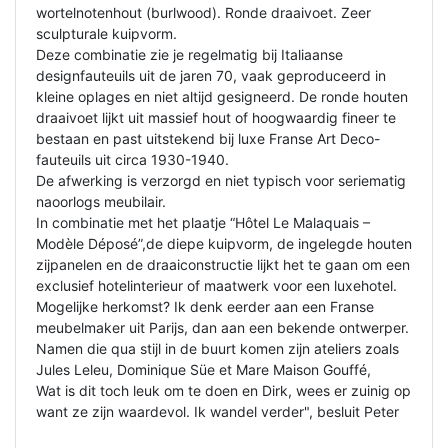
wortelnotenhout (burlwood). Ronde draaivoet. Zeer
sculpturale kuipvorm.
Deze combinatie zie je regelmatig bij Italiaanse
designfauteuils uit de jaren 70, vaak geproduceerd in
kleine oplages en niet altijd gesigneerd. De ronde houten
draaivoet lijkt uit massief hout of hoogwaardig fineer te
bestaan en past uitstekend bij luxe Franse Art Deco-
fauteuils uit circa 1930-1940.
De afwerking is verzorgd en niet typisch voor seriematig
naoorlogs meubilair.
In combinatie met het plaatje “Hôtel Le Malaquais –
Modèle Déposé”,de diepe kuipvorm, de ingelegde houten
zijpanelen en de draaiconstructie lijkt het te gaan om een
exclusief hotelinterieur of maatwerk voor een luxehotel.
Mogelijke herkomst? Ik denk eerder aan een Franse
meubelmaker uit Parijs, dan aan een bekende ontwerper.
Namen die qua stijl in de buurt komen zijn ateliers zoals
Jules Leleu, Dominique Süe et Mare Maison Gouffé,
Wat is dit toch leuk om te doen en Dirk, wees er zuinig op
want ze zijn waardevol. Ik wandel verder", besluit Peter