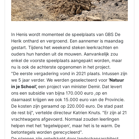
In Henis wordt momenteel de speelplaats van GBS De
Herik onthard en vergroend. Een aannemer is maandag
gestart. Tijdens het weekend steken leerkrachten en
ouders hun handen uit de mouwen. Aanvankelijk zou
enkel de voorste speelplaats aangepakt worden, maar
nu is ook de achterste opgenomen in het project.
"De eerste vergadering vond in 2021 plaats. Intussen zijn
we 5 jaar verder. We werden geselecteerd voor
‘Natuur
in je School’,
een project van minister Demir. Dat levert
ons een subsidie van bijna 170.000 euro ,op en
daarnaast krijgen we ook 15.000 euro van de Provincie.
De kosten zijn geraamd op 220.000 euro. De stad past
de rest bij", vertelde directeur Katrien Knuts. "Er zijn al 21
vrachtwagens afgevoerd. Normaal zouden leerlingen
helpen met het 'tegelwippen', maar het is te warm. De
betontegels worden gerecycleerd".
De plannen zijn ontwikkeld door landschapsarchitect