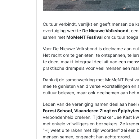
Cultuur verbindt, verrijkt en geeft mensen de 
overtuiging werkte
De Nieuwe Volksbond
, ee
samen met
MoMeNT Festival
om cultuur toegan
Voor De Nieuwe Volksbond is deelname aan cultu
Het recht om te genieten, te ontspannen, te l
te doen, maakt integraal deel uit van een mensw
praktische drempels voor veel mensen een reali
Dankzij de samenwerking met MoMeNT Festiva
mee te genieten van diverse voorstellingen en act
cultuur beleven, maar ook deelnemen aan het ma
Leden van de vereniging namen deel aan heel w
Forest School, Vlaanderen Zingt en Épiphyte
verbondenheid creëren. Tijdmaker Jee Kast kw
met enkele vrijwilligers en bezoekers. Ze kreg
“Hij weet u te raken met zijn woorden” zei een
mensen samen, ongeacht hun achtergrond.