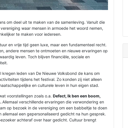
kans om deel uit te maken van de samenleving. Vanuit die
n vereniging waar mensen in armoede het woord nemen,
kelijker te maken voor iedereen.
ur en vrije tijd geen luxe, maar een fundamenteel recht.
eren, andere mensen te ontmoeten en nieuwe ervaringen op
aardig leven. Toch blijven financiële, sociale en
teit.
l kregen leden van De Nieuwe Volksbond de kans om
iviteiten tijdens het festival. Zo konden zij niet alleen
atschappelijke en culturele leven in hun eigen stad.
at voorstellingen zoals o.a.
Defect, Ik ben een boom,
s.
Allemaal verschillende ervaringen die verwondering en
am op bezoek in de vereniging om een babbeltje te doen
en allemaal een gepersonaliseerd gedicht na hun gesprek.
 bezoeker achteraf over haar gedicht. Cultuur brengt